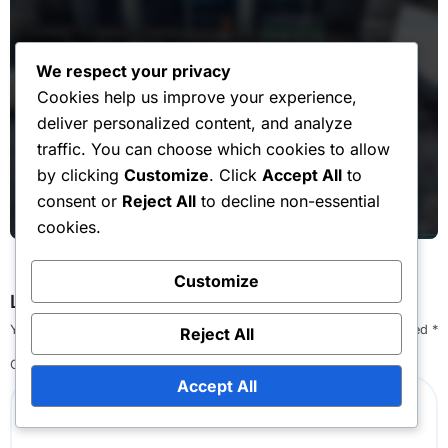
We respect your privacy
Cookies help us improve your experience,
Maandelijkse Pas Bonussen
deliver personalized content, and analyze
traffic. You can choose which cookies to allow
Maandelijkse Pas Impact: Voordelen
by clicking
Customize
. Click
Accept All
to
en Nadelen van Gameplay
consent or
Reject All
to decline non-essential
Lila Ashford
Mar 4, 2026
cookies.
Customize
Leave a Reply
Your email address will not be published.
Required fields are marked
*
Reject All
Comment
*
Accept All