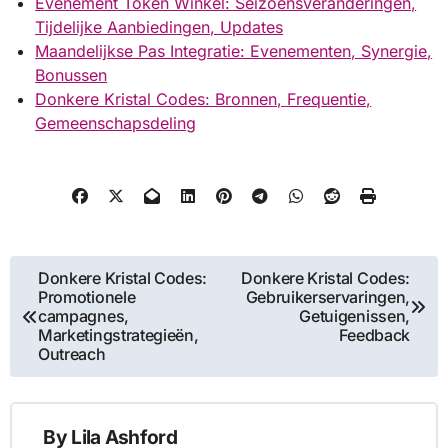
Evenement Token Winkel: Seizoensveranderingen,
Tijdelijke Aanbiedingen, Updates
Maandelijkse Pas Integratie: Evenementen, Synergie,
Bonussen
Donkere Kristal Codes: Bronnen, Frequentie,
Gemeenschapsdeling
Post
Donkere Kristal Codes:
Donkere Kristal Codes:
Promotionele
Gebruikerservaringen,
navigation
campagnes,
Getuigenissen,
Marketingstrategieën,
Feedback
Outreach
By
Lila Ashford