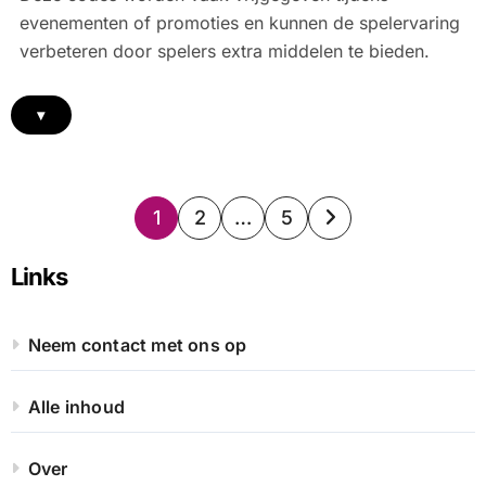
evenementen of promoties en kunnen de spelervaring
verbeteren door spelers extra middelen te bieden.
▾
Posts
1
2
…
5
pagination
Links
Neem contact met ons op
Alle inhoud
Over