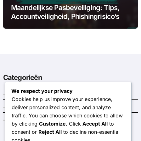
Maandelijkse Pasbeveiliging: Tips,
Accountveiligheid, Phishingrisico’s
Categorieën
We respect your privacy
Donkere Kristal Codes
Cookies help us improve your experience,
deliver personalized content, and analyze
Evenement Token Winkel Prijzen
traffic. You can choose which cookies to allow
Maandelijkse Pas Bonussen
by clicking
Customize
. Click
Accept All
to
consent or
Reject All
to decline non-essential
cookies.