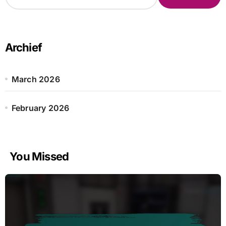
a
r
c
h
Archief
f
o
r
March 2026
:
February 2026
You Missed