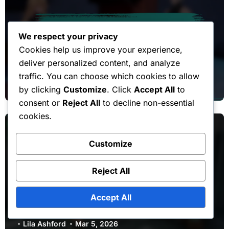
Evenement Token Winkel Prijzen
We respect your privacy
Cookies help us improve your experience,
Event Token Winkel:
deliver personalized content, and analyze
Veelvoorkomende Problemen,
traffic. You can choose which cookies to allow
Probleemoplossing, Ondersteuning
Lila Ashford
Mar 11, 2026
by clicking
Customize
. Click
Accept All
to
consent or
Reject All
to decline non-essential
cookies.
Customize
Reject All
Evenement Token Winkel Prijzen
Maandabonnement:
Accept All
Toekomstvoorspellingen,
Aankomende Trends, Wijzigingen
Lila Ashford
Mar 5, 2026