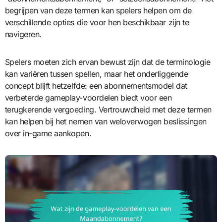
begrijpen van deze termen kan spelers helpen om de
verschillende opties die voor hen beschikbaar zijn te
navigeren.
Spelers moeten zich ervan bewust zijn dat de terminologie
kan variëren tussen spellen, maar het onderliggende
concept blijft hetzelfde: een abonnementsmodel dat
verbeterde gameplay-voordelen biedt voor een
terugkerende vergoeding. Vertrouwdheid met deze termen
kan helpen bij het nemen van weloverwogen beslissingen
over in-game aankopen.