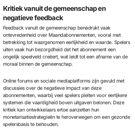
Kritiek vanuit de gemeenschap en
negatieve feedback
Feedback vanuit de gemeenschap benadrukt vaak
ontevredenheid over Maandabonnementen, vooral met
betrekking tot waargenomen eerlijkheid en waarde. Spelers
uiten vaak hun bezorgdheid dat het abonnement een
ongelijk speelveld creëert, wat leidt tot een afname van de
moraal binnen de gemeenschap.
Online forums en sociale mediaplatforms zijn gevuld met
discussies over de negatieve impact van deze
abonnementen, waarbij veel spelers pleiten voor eerlijkere
systemen die vaardigheid boven uitgaven belonen. Deze
kritiek kan ontwikkelaars ertoe aanzetten hun
monetarisatiestrategieën te heroverwegen om een gezonde
spelersbasis te behouden.