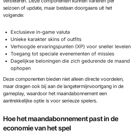
verbeteren. Deze componenten kunnen variëren per
seizoen of update, maar bestaan doorgaans uit het
volgende:
Exclusieve in-game valuta
Unieke karakter skins of outfits
Verhoogde ervaringspunten (XP) voor sneller levelen
Toegang tot speciale evenementen of missies
Dagelijkse beloningen die zich gedurende de maand
ophopen
Deze componenten bieden niet alleen directe voordelen,
maar dragen ook bij aan de langetermijnvoortgang in de
gameplay, waardoor het maandabonnement een
aantrekkelijke optie is voor serieuze spelers.
Hoe het maandabonnement past in de
economie van het spel