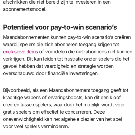
afschrikken die niet bereid zijn te investeren in een
abonnementsmodel.
Potentieel voor pay-to-win scenario’s
Maandabonnementen kunnen pay-to-win scenario’s creëren
waarbij spelers die zich abonneren toegang krijgen tot
exclusieve items
of voordelen die niet-abonnees niet kunnen
verkrijgen. Dit kan leiden tot frustratie onder spelers die het
gevoel hebben dat vaardigheid en strategie worden
overschaduwd door financiële investeringen.
Bijvoorbeeld, als een Maandabonnement toegang geeft tot
krachtige wapens of ervaringsboosts, kan dit een kloof
creëren tussen spelers, waardoor het moeilijk wordt voor
gratis spelers om effectief te concurreren. Deze
onevenwichtigheid kan het algehele plezier van het spel
voor veel spelers verminderen.