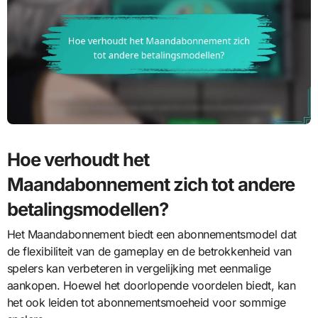
Hoe verhoudt het
Maandabonnement zich tot andere
betalingsmodellen?
Het Maandabonnement biedt een abonnementsmodel dat
de flexibiliteit van de gameplay en de betrokkenheid van
spelers kan verbeteren in vergelijking met eenmalige
aankopen. Hoewel het doorlopende voordelen biedt, kan
het ook leiden tot abonnementsmoeheid voor sommige