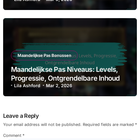
Beperkingen
Maandelijkse Pas Bonussen
Maandelijkse Pas Niveaus: Levels,
Progressie, Ontgrendelbare Inhoud
Lila Ashford
Mar 2, 2026
Leave a Reply
Your email address will not be published.
Required fields are marked
*
Comment
*