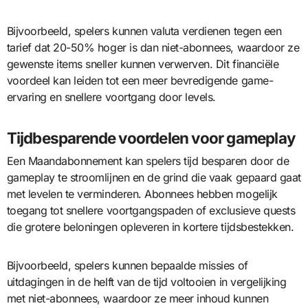
Bijvoorbeeld, spelers kunnen valuta verdienen tegen een
tarief dat 20-50% hoger is dan niet-abonnees, waardoor ze
gewenste items sneller kunnen verwerven. Dit financiële
voordeel kan leiden tot een meer bevredigende game-
ervaring en snellere voortgang door levels.
Tijdbesparende voordelen voor gameplay
Een Maandabonnement kan spelers tijd besparen door de
gameplay te stroomlijnen en de grind die vaak gepaard gaat
met levelen te verminderen. Abonnees hebben mogelijk
toegang tot snellere voortgangspaden of exclusieve quests
die grotere beloningen opleveren in kortere tijdsbestekken.
Bijvoorbeeld, spelers kunnen bepaalde missies of
uitdagingen in de helft van de tijd voltooien in vergelijking
met niet-abonnees, waardoor ze meer inhoud kunnen