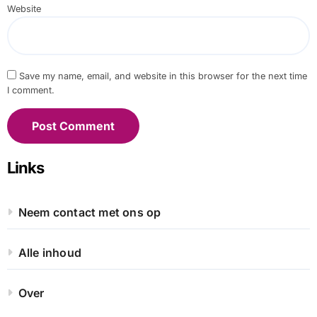
Website
Save my name, email, and website in this browser for the next time
I comment.
Links
Neem contact met ons op
Alle inhoud
Over