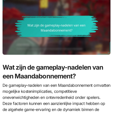
Wat zijn de gameplay-nadelen van
een Maandabonnement?
De gameplay-nadelen van een Maandabonnement omvatten
mogelijke kostenimplicaties, competitieve
onevenwichtigheden en ontevredenheid onder spelers.
Deze factoren kunnen een aanzienlijke impact hebben op
de algehele game-ervaring en de dynamiek binnen de