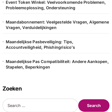
Event Token Winkel: Veelvoorkomende Problemen,
Probleemoplossing, Ondersteuning
Maandabonnement: Veelgestelde Vragen, Algemene
Vragen, Verduidelijkingen
Maandelijkse Pasbeveiliging: Tips,
Accountveiligheid, Phishingrisico’s
Maandelijkse Pas Compatibiliteit: Andere Aankopen,
Stapelen, Beperkingen
Zoeken
S
e