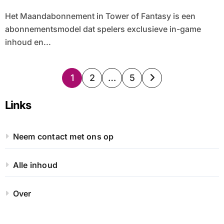
Het Maandabonnement in Tower of Fantasy is een
abonnementsmodel dat spelers exclusieve in-game
inhoud en...
Posts
1
2
…
5
pagination
Links
Neem contact met ons op
Alle inhoud
Over