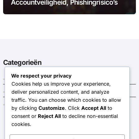
Accountveiligheid, Phishingrisico’s
Categorieën
We respect your privacy
Donkere Kristal Codes
Cookies help us improve your experience,
deliver personalized content, and analyze
Evenement Token Winkel Prijzen
traffic. You can choose which cookies to allow
Maandelijkse Pas Bonussen
by clicking
Customize
. Click
Accept All
to
consent or
Reject All
to decline non-essential
cookies.
stringsweb.net