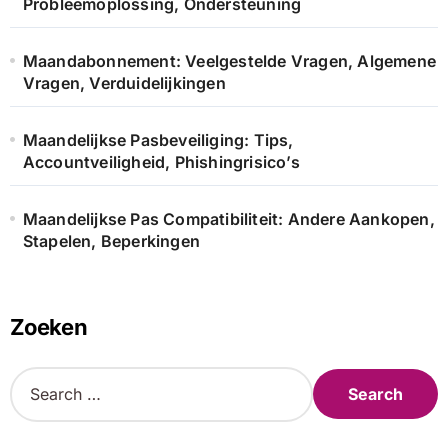
Probleemoplossing, Ondersteuning
Maandabonnement: Veelgestelde Vragen, Algemene
Vragen, Verduidelijkingen
Maandelijkse Pasbeveiliging: Tips,
Accountveiligheid, Phishingrisico’s
Maandelijkse Pas Compatibiliteit: Andere Aankopen,
Stapelen, Beperkingen
Zoeken
S
e
a
r