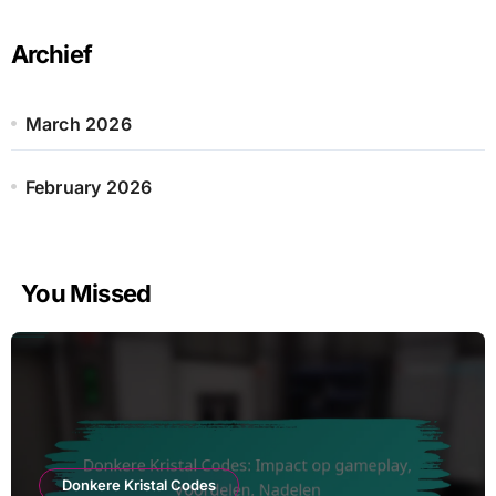
c
h
Archief
f
o
r
March 2026
:
February 2026
You Missed
Donkere Kristal Codes