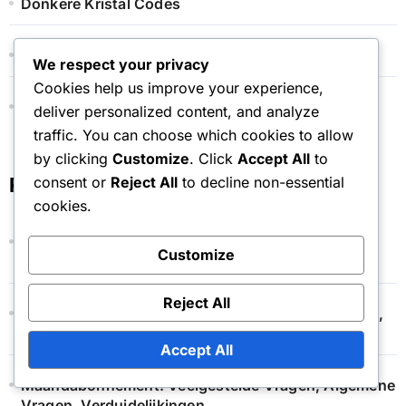
Donkere Kristal Codes
Evenement Token Winkel Prijzen
We respect your privacy
Cookies help us improve your experience,
Maandelijkse Pas Bonussen
deliver personalized content, and analyze
traffic. You can choose which cookies to allow
by clicking
Customize
. Click
Accept All
to
consent or
Reject All
to decline non-essential
Recente berichten
cookies.
Donkere Kristal Codes: Impact op gameplay,
Customize
Voordelen, Nadelen
Reject All
Event Token Winkel: Veelvoorkomende Problemen,
Probleemoplossing, Ondersteuning
Accept All
Maandabonnement: Veelgestelde Vragen, Algemene
Vragen, Verduidelijkingen