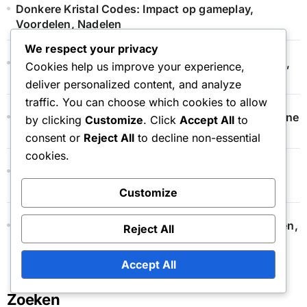
Donkere Kristal Codes: Impact op gameplay,
Voordelen, Nadelen
We respect your privacy
Event Token Winkel: Veelvoorkomende Problemen,
Cookies help us improve your experience,
Probleemoplossing, Ondersteuning
deliver personalized content, and analyze
traffic. You can choose which cookies to allow
Maandabonnement: Veelgestelde Vragen, Algemene
by clicking
Customize
. Click
Accept All
to
Vragen, Verduidelijkingen
consent or
Reject All
to decline non-essential
cookies.
Maandelijkse Pasbeveiliging: Tips,
Accountveiligheid, Phishingrisico’s
Customize
Maandelijkse Pas Compatibiliteit: Andere Aankopen,
Reject All
Stapelen, Beperkingen
Accept All
Zoeken